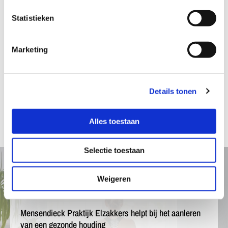
Oefentherapie Mensendieck
Statistieken
Esther Elzakkers-Jongeneelen
9,5
Marketing
★★★★★
Gebaseerd op 37 reviews
Details tonen
Bekijk reviews
Alles toestaan
Selectie toestaan
Weigeren
Mensendieck Praktijk Elzakkers helpt bij het aanleren
van een gezonde houding