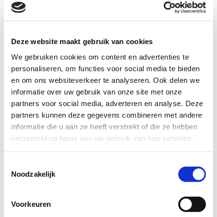
Deze website maakt gebruik van cookies
Bij Mensendieck Praktijk Elzakkers in
We gebruiken cookies om content en advertenties te
Bergen Op Zoom & Halsteren staat:
personaliseren, om functies voor social media te bieden
en om ons websiteverkeer te analyseren. Ook delen we
De patiënt centraal
informatie over uw gebruik van onze site met onze
Wordt samengewerkt met de patiënt
partners voor social media, adverteren en analyse. Deze
partners kunnen deze gegevens combineren met andere
Wordt samengewerkt met andere (para)medici
informatie die u aan ze heeft verstrekt of die ze hebben
verzameld op basis van uw gebruik van hun services.
Wordt de best mogelijke zorg volgens de
richtlijnen van de beroepsvereniging gegeven.
Toestemmingsselectie
Mensendieck Praktijk Elzakkers staat ingeschreven in
Noodzakelijk
het kwaliteitsregister.
Voorkeuren