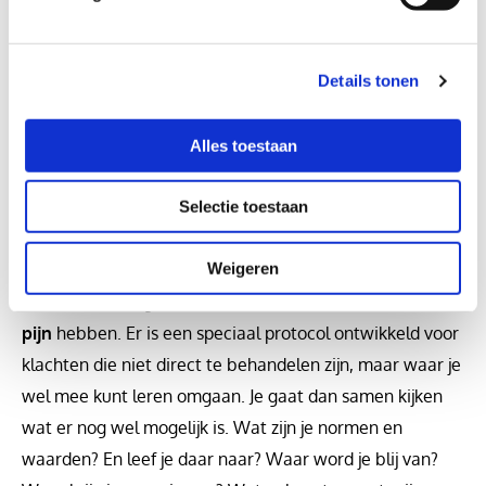
dysbalans rondom het bekken, een verkeerde houding
of door een verkeerde manier van bewegen, kunnen
klachten ontstaan in o.a. de lage rug/SI en
Details tonen
bekkenbodem (zie specialisaties). Ik sta geregistreerd in
het kwaliteitsregister voor bekkentherapeuten. Zie ook
Alles toestaan
www.bekkentherapeuten.nl.
Jaarlijks volg ik een
verplichte nascholing.
Selectie toestaan
Weigeren
In 2014 heb ik een vierdaagse scholing gevolgd over het
behandelen/begeleiden van mensen die
chronische
pijn
hebben. Er is een speciaal protocol ontwikkeld voor
klachten die niet direct te behandelen zijn, maar waar je
wel mee kunt leren omgaan. Je gaat dan samen kijken
wat er nog wel mogelijk is. Wat zijn je normen en
waarden? En leef je daar naar? Waar word je blij van?