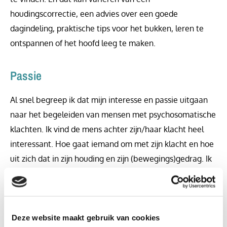
houdingscorrectie, een advies over een goede
dagindeling, praktische tips voor het bukken, leren te
ontspannen of het hoofd leeg te maken.
Passie
Al snel begreep ik dat mijn interesse en passie uitgaan
naar het begeleiden van mensen met psychosomatische
klachten. Ik vind de mens achter zijn/haar klacht heel
interessant. Hoe gaat iemand om met zijn klacht en hoe
uit zich dat in zijn houding en zijn (bewegings)gedrag. Ik
heb veel bijscholing gedaan in ontspanningstechnieken,
lichaamsbewustwording, gesprekstechnieken en
coachingsvaardigheden.
Deze website maakt gebruik van cookies
In 2009 heb ik de tweejarige opleiding Haptonomie