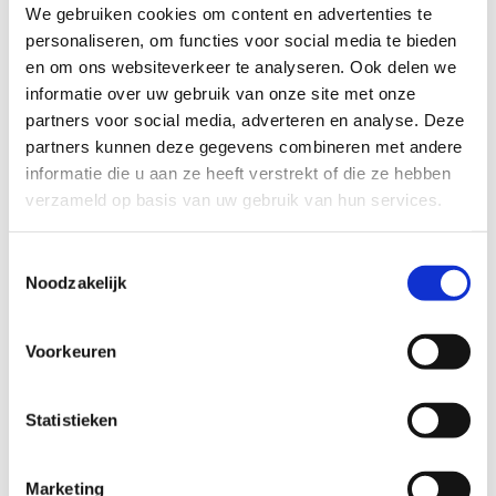
We gebruiken cookies om content en advertenties te
afgerond in Doorn. Door mensen contact te leren maken
personaliseren, om functies voor social media te bieden
met hun lichaam, voelen ze waar de spanning zich
en om ons websiteverkeer te analyseren. Ook delen we
bevindt. Om vervolgens te ervaren dat juist door het
informatie over uw gebruik van onze site met onze
voelen van de spanning/emotie, het loslaten veel
partners voor social media, adverteren en analyse. Deze
gemakkelijker gaat (zie specialisaties).
partners kunnen deze gegevens combineren met andere
informatie die u aan ze heeft verstrekt of die ze hebben
In de periode van 2012- 2013 heb ik me verdiept in
verzameld op basis van uw gebruik van hun services.
klachten rondom bekken en lage rug. Dit omdat ik in
mijn praktijk veel zwangere vrouwen met
Toestemmingsselectie
bekkenklachten begeleid. De opleiding tot
Noodzakelijk
gecertificeerd Bekkenoefentherapeut heb ik begin 2013
afgerond (bij Michel van der Aa te Tilburg). Dit is een
Voorkeuren
post HBO-opleiding en gericht op het onderzoeken,
analyseren en behandelen van klachten in de lage rug –
Statistieken
en het bekkengebied. Het bekken is het centrale punt in
het lichaam van waaruit we bewegen en voelen. Bij een
Marketing