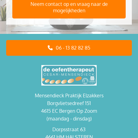
Neem contact op en vraag naar de
mogelijkheden
06 - 13 82 82 85
Mensendieck Praktijk Elzakkers
Borgvlietsedreef 151
4615 EC Bergen Op Zoom
(maandag - dinsdag)
Dorpsstraat 63
4661 HM HALSTEREN