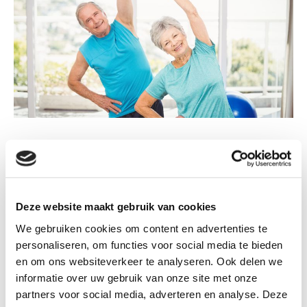
Behandelmethode Netwerk Chronische Pijn
Het Netwerk Chronische Pijn introduceert een
vernieuwde behandelmethode, speciaal ontwikkeld voor
Deze website maakt gebruik van cookies
mensen met chronische pijn. De oefentherapeuten
We gebruiken cookies om content en advertenties te
Mensendieck die lid zijn van dit netwerk, zijn extra
personaliseren, om functies voor social media te bieden
geschoold en houden dit jaarlijks bij, waardoor ze
en om ons websiteverkeer te analyseren. Ook delen we
informatie over uw gebruik van onze site met onze
allemaal volgens dezelfde behandelmethodiek werken.
partners voor social media, adverteren en analyse. Deze