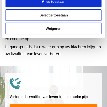
Alles toestaan
oefentherapeut stelt u haalbare doelen op, die gericht
zijn op uw persoonlijke mogelijkheden en op uw situatie.
Selectie toestaan
Een combinatie van fysieke en mentale oefeningen
wordt afgestemd op uw persoonlijke situatie. Aan de
Weigeren
hand hiervan bouwt u zelfvertrouwen, inzicht, energie
en conditie op.
Uitgangspunt is dat u weer grip op uw klachten krijgt en
uw kwaliteit van leven verbetert.
Verbeter de kwaliteit van leven bij chronische pijn